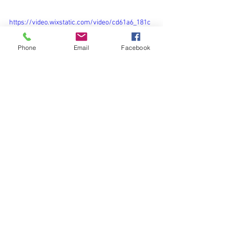
https://video.wixstatic.com/video/cd61a6_181c
1727e7214c468d241749781c1e33/1080p/mp4/fi
le.mp4
Phone
Email
Facebook