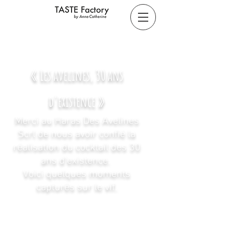
« Les avelines, 30 ans
d'existence »
Merci au
Haras Des Avelines
Scrl
de nous avoir confié la
réalisation du cocktail des 30
ans d'existence.
Voici quelques moments
capturés sur le vif.